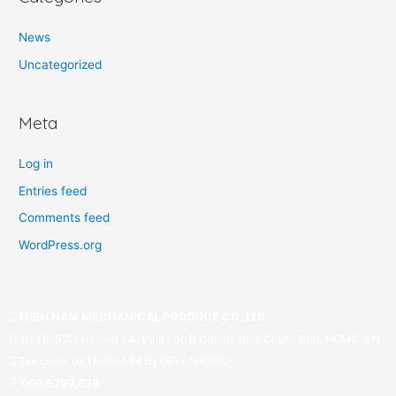
News
Uncategorized
Meta
Log in
Entries feed
Comments feed
WordPress.org
MIEN NAM MECHANICAL PRODUCE CO.,LTD
B11B/52D, Hamlet 2A, Vinh Loc B Comm, Binh Chanh Dist, HCMC, VN
Tax code: 0316086684 by DPI of HCMC
090.6789.839