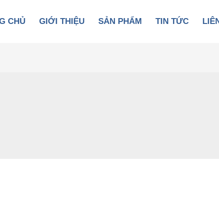
G CHỦ
GIỚI THIỆU
SẢN PHẨM
TIN TỨC
LIÊ